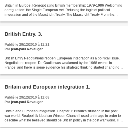
Britain in Europe. Renegotiating British membership: 1979-1986 Welcoming
deregulation: the Single European Act. Refusing the logic of political
integration and of the Maastricht Treaty. The Maastricht Treaty From the
ratification of Maastricht to the...
British Entry. 3.
Publié le 29/12/2010 à 11:21
Par
jean-paul Revauger
British Entry Negotiations reopen European integration as a political issue.
Negotiations reopen. De Gaulle was weakened by the 1968 events in
France, and there is some evidence his strategic thinking started changing at
that point. French military strategy...
Britain and European integration 1.
Publié le 29/12/2010 à 11:08
Par
jean-paul Revauger
Britain and European integration. Chapter 1: Britain’s situation in the post
war world. Realpolitik Idealism Winston Churchill used an image in order to
describe what he believed should be British policy in the post war world. He
said Britain should always...