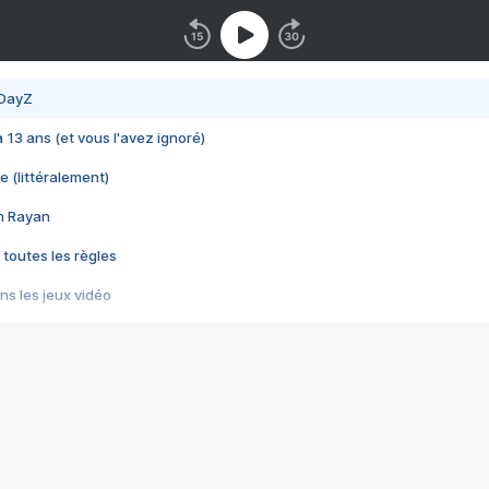
 DayZ
 a 13 ans (et vous l'avez ignoré)
e (littéralement)
im Rayan
 toutes les règles
s les jeux vidéo
us choquant de Rockstar ? - Le scandale BULLY
e plus moche de Steam
du RÊVE tourne au CAUCHEMAR
pendant 8 heures