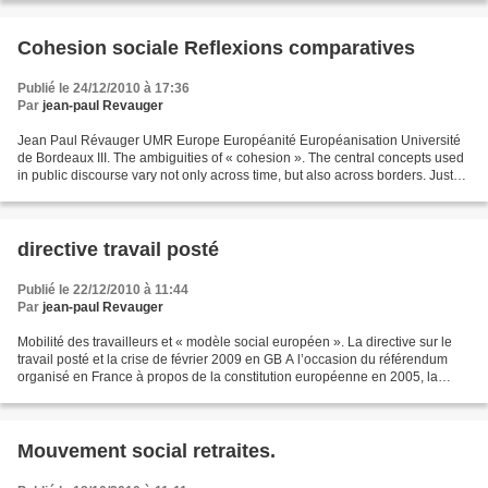
Cohesion sociale Reflexions comparatives
Publié le 24/12/2010 à 17:36
Par
jean-paul Revauger
Jean Paul Révauger UMR Europe Européanité Européanisation Université
de Bordeaux III. The ambiguities of « cohesion ». The central concepts used
in public discourse vary not only across time, but also across borders. Just
because we call them “concepts...
directive travail posté
Publié le 22/12/2010 à 11:44
Par
jean-paul Revauger
Mobilité des travailleurs et « modèle social européen ». La directive sur le
travail posté et la crise de février 2009 en GB A l’occasion du référendum
organisé en France à propos de la constitution européenne en 2005, la
question sociale a acquis rapidement...
Mouvement social retraites.