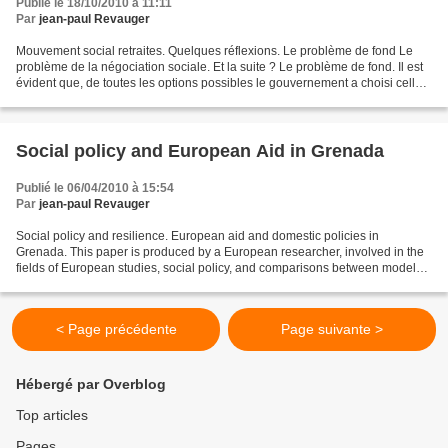
Publié le 18/10/2010 à 11:11
Par
jean-paul Revauger
Mouvement social retraites. Quelques réflexions. Le problème de fond Le
problème de la négociation sociale. Et la suite ? Le problème de fond. Il est
évident que, de toutes les options possibles le gouvernement a choisi celle
qui était le plus injuste...
Social policy and European Aid in Grenada
Publié le 06/04/2010 à 15:54
Par
jean-paul Revauger
Social policy and resilience. European aid and domestic policies in
Grenada. This paper is produced by a European researcher, involved in the
fields of European studies, social policy, and comparisons between models
of social welfare and social regulation....
< Page précédente
Page suivante >
Hébergé par Overblog
Top articles
Pages