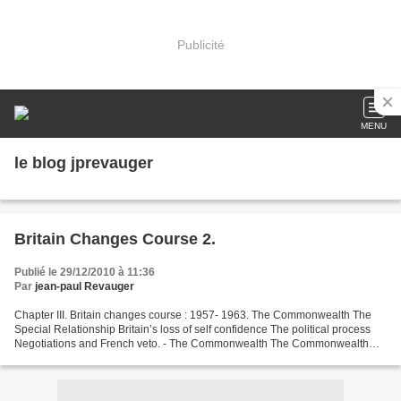
Publicité
MENU
le blog jprevauger
Britain Changes Course 2.
Publié le 29/12/2010 à 11:36
Par
jean-paul Revauger
Chapter III. Britain changes course : 1957- 1963. The Commonwealth The
Special Relationship Britain’s loss of self confidence The political process
Negotiations and French veto. - The Commonwealth The Commonwealth
became less important from Britain, both...